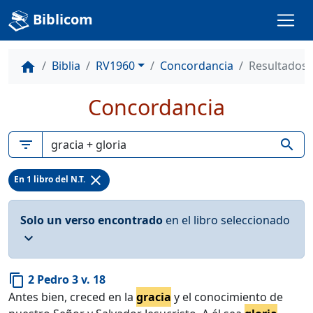
Biblicom
Biblia
RV1960
Concordancia
Resultados
home
Concordancia
filter_list
search
close
En 1 libro del N.T.
Solo un verso encontrado
en el libro seleccionado
expand_more
2 Pedro 3 v. 18
content_copy
Antes bien, creced en la
gracia
y el conocimiento de