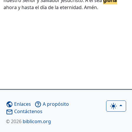
nuestro Señor y Salvador Jesucristo. A él sea
gloria
ahora y hasta el día de la eternidad. Amén.
Enlaces
A propósito
public
help_outline
light_mode
Contáctenos
mail_outline
© 2026
biblicom.org