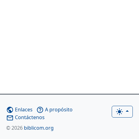
Enlaces
A propósito
public
help_outline
light_mode
Contáctenos
mail_outline
© 2026
biblicom.org