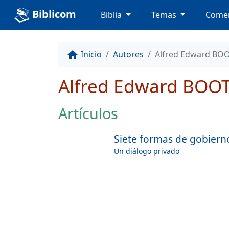
Biblicom
Biblia
Temas
Comen
Inicio
Autores
Alfred Edward BO
home
Alfred Edward BOO
Artículos
Siete formas de gobiern
Un diálogo privado